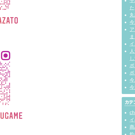
宇
た
丸
今
ア
ま
イ
人
し
ポ
ポ
今
今
ch
イ
商
釣