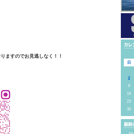
おりますので
お見逃しなく！！
日
2
9
16
23
30