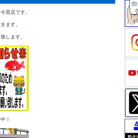
ド今里店です。
だきます。
け致します。
催中！