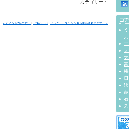
カテゴリー：
« ポイント2倍です！
|
TOPページ
|
アングラーズチャンネル更新されてます。 »
う
よ
二
大
大
富
播
日
淡
琵
石
釣