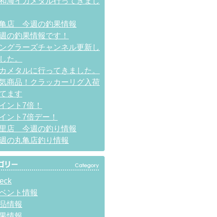
和海イカメタル行ってきまし
亀店 今週の釣果情報
週の釣果情報です！
ングラーズチャンネル更新し
した。
カメタルに行ってきました。
気商品！クラッカーリグ入荷
てます
イント7倍！
イント7倍デー！
里店 今週の釣り情報
週の丸亀店釣り情報
eck
ベント情報
品情報
果情報