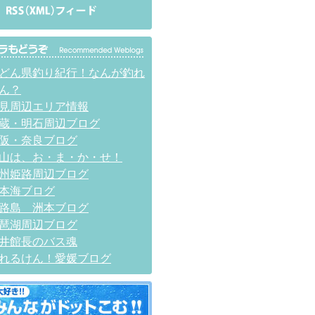
どん県釣り紀行！なんが釣れ
ん？
見周辺エリア情報
蔵・明石周辺ブログ
阪・奈良ブログ
山は、お・ま・か・せ！
州姫路周辺ブログ
本海ブログ
路島 洲本ブログ
琶湖周辺ブログ
井館長のバス魂
れるけん！愛媛ブログ