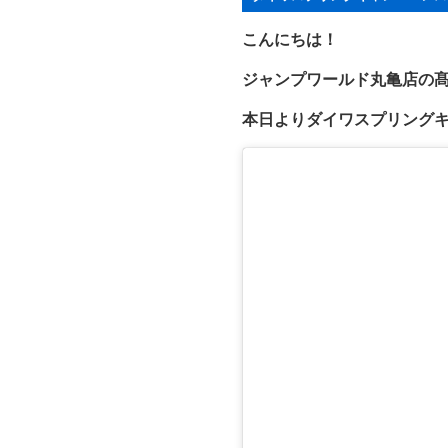
こんにちは！
ジャンプワールド丸亀店の
本日よりダイワスプリング