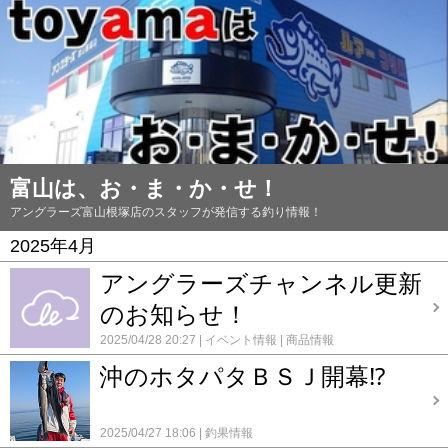
富山は、お・ま・か・せ！
アングラーズ富山根塚店のスタッフが発信する釣り情報！
2025年4月
アングラーズチャンネル更新
のお知らせ！
2025/04/28 20:27
イベント情報
商品情報
沖のホタパタＢＳＪ開幕⁉
2025/04/27 18:06
釣果情報