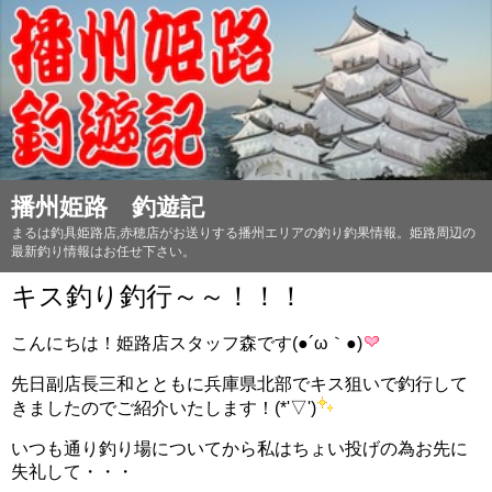
播州姫路 釣遊記
まるは釣具姫路店,赤穂店がお送りする播州エリアの釣り釣果情報。姫路周辺の
最新釣り情報はお任せ下さい。
キス釣り釣行～～！！！
こんにちは！姫路店スタッフ森です(●´ω｀●)
先日副店長三和とともに兵庫県北部でキス狙いで釣行して
きましたのでご紹介いたします！(*'▽')
いつも通り釣り場についてから私はちょい投げの為お先に
失礼して・・・