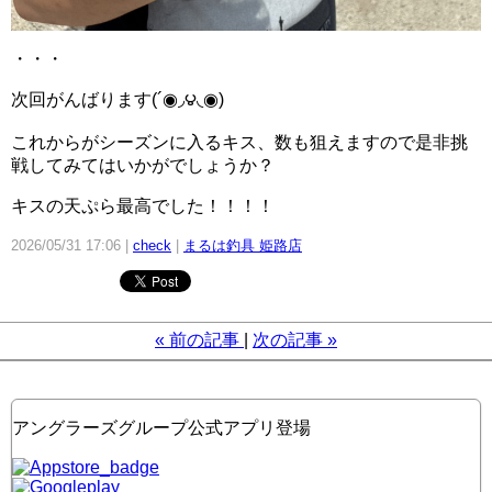
・・・
次回がんばります(´◉◞౪◟◉)
これからがシーズンに入るキス、数も狙えますので是非挑
戦してみてはいかがでしょうか？
キスの天ぷら最高でした！！！！
2026/05/31 17:06
check
まるは釣具 姫路店
«
前の記事
次の記事
»
アングラーズグループ公式アプリ登場