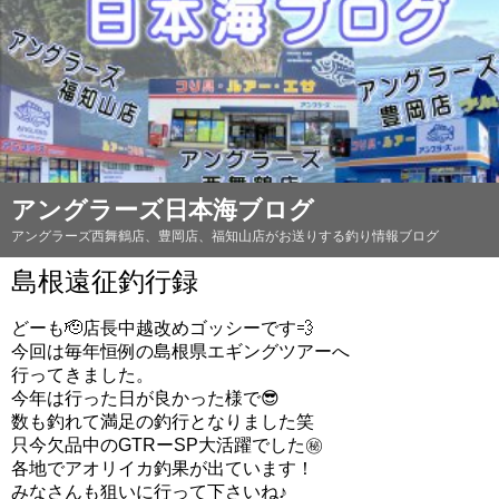
アングラーズ日本海ブログ
アングラーズ西舞鶴店、豊岡店、福知山店がお送りする釣り情報ブログ
島根遠征釣行録
どーも🫡店長中越改めゴッシーです💨
今回は毎年恒例の島根県エギングツアーへ
行ってきました。
今年は行った日が良かった様で😎
数も釣れて満足の釣行となりました笑
只今欠品中のGTRーSP大活躍でした㊙️
各地でアオリイカ釣果が出ています！
みなさんも狙いに行って下さいね♪