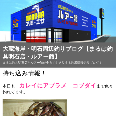
大蔵海岸・明石周辺釣りブログ【まるは釣
具明石店・ルアー館】
まるは釣具明石店とルアー館が全力でお送りする釣果情報釣りブログ！
持ち込み情報！
カレイにアブラメ コブダイ
本日も
まで色々
釣れてます。