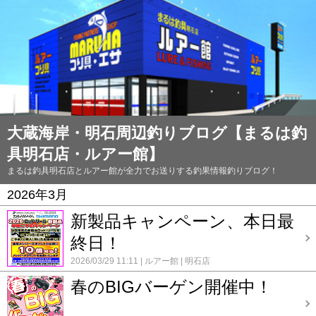
大蔵海岸・明石周辺釣りブログ【まるは釣
具明石店・ルアー館】
まるは釣具明石店とルアー館が全力でお送りする釣果情報釣りブログ！
2026年3月
新製品キャンペーン、本日最
終日！
2026/03/29 11:11
ルアー館
明石店
春のBIGバーゲン開催中！