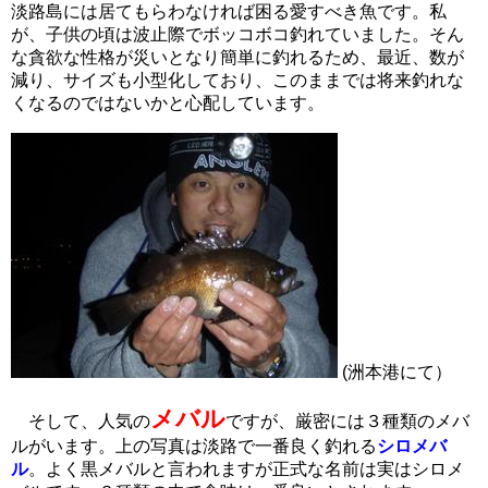
淡路島には居てもらわなければ困る愛すべき魚です。私
が、子供の頃は波止際でボッコボコ釣れていました。そん
な貪欲な性格が災いとなり簡単に釣れるため
、最近、数が
減り、サイズも小型化しており、このままでは将来釣れな
くなるのではないかと心配しています。
(洲本港にて）
メバル
そして、人気の
ですが、厳密には３種類のメバ
ルがいます。上の写真は
淡路で一番良く釣れる
シロメバ
ル
。よく黒メバルと言われますが正式な名前は実はシロメ