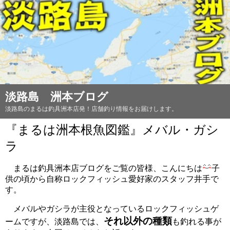
淡路島 洲本ブログ
淡路島のまるは釣具洲本店発！店舗釣り情報をお届けします。
『まるは洲本根魚図鑑』メバル・ガシ
ラ
まるは釣具洲本店ブログをご覧の皆様、こんにちは
子
供の頃から自称ロックフィッシュ愛好家のスタッフ井手で
す。
メバルやガシラが主役となっているロックフィッシュゲ
それ以外の種類
ームですが、淡路島では、
も釣れる事が