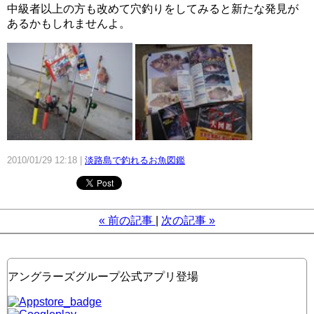
中級者以上の方も改めて穴釣りをしてみると新たな発見が
あるかもしれませんよ。
2010/01/29 12:18
淡路島で釣れるお魚図鑑
«
前の記事
次の記事
»
アングラーズグループ公式アプリ登場