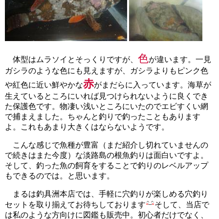
色
体型はムラソイとそっくりですが、
が違います。一見
ガシラのような色にも見えますが、ガシラよりもピンク色
赤
や紅色に近い鮮やかな
がまだらに入っています。海草が
生えているところにいれば見つけられないように良くでき
た保護色です。物凄い浅いところにいたのでエビすくい網
で捕まえました。ちゃんと釣りで釣ったこともあります
よ。これもあまり大きくはならないようです。
こんな感じで魚種が豊富（まだ紹介し切れていませんの
で続きはまた今度）な淡路島の根魚釣りは面白いですよ。
そして、釣った魚の飼育をすることで釣りのレベルアップ
もできるのでは。と思います。
まるは釣具洲本店では、手軽に穴釣りが楽しめる穴釣り
セットを取り揃えてお待ちしております
そして、当店で
は私のような方向けに図鑑も販売中。初心者だけでなく、