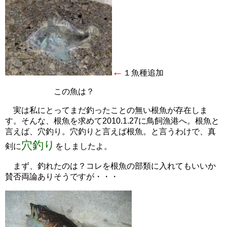
←
１魚種追加
この魚は？
実は私にとってまだ釣ったことの無い根魚が存在しま
す。そんな、根魚を求めて2010.1.27に鳥飼漁港へ。根魚と
言えば、穴釣り。穴釣りと言えば根魚。と言うわけで、真
穴釣り
剣に
を
しましたよ
。
まず、釣れたのは？コレを根魚の部類に入れてもいいか
賛否両論ありそうですが・・・