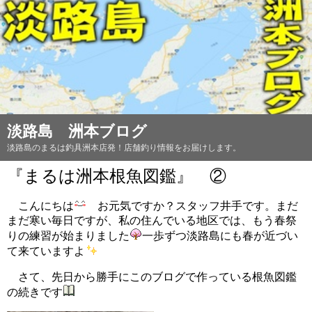
淡路島 洲本ブログ
淡路島のまるは釣具洲本店発！店舗釣り情報をお届けします。
『まるは洲本根魚図鑑』 ②
こんにちは
お元気ですか？スタッフ井手です。まだ
まだ寒い毎日ですが、私の住んでいる地区では、もう春祭
りの練習が始まりました
一歩ずつ淡路島にも春が近づい
て来ていますよ
さて、先日から勝手にこのブログで作っている根魚図鑑
の続きです