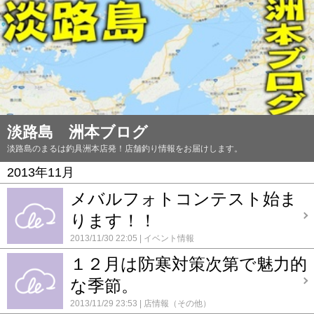
淡路島 洲本ブログ
淡路島のまるは釣具洲本店発！店舗釣り情報をお届けします。
2013年11月
メバルフォトコンテスト始ま
ります！！
2013/11/30 22:05
イベント情報
１２月は防寒対策次第で魅力的
な季節。
2013/11/29 23:53
店情報（その他）