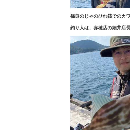
福良のじゃのひれ筏でのカ
釣り人は、赤穂店の細井店