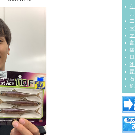
う
よ
二
大
大
富
播
日
淡
琵
石
釣