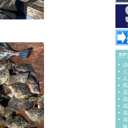
ch
イ
ス
商
店
淡
淡
淡
淡
編