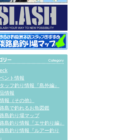
eck
ベント情報
タッフ釣り情報『島外編』
品情報
情報（その他）
路島で釣れるお魚図鑑
路島釣り場マップ
路島釣り情報『エサ釣り編』
路島釣り情報『ルアー釣り
』