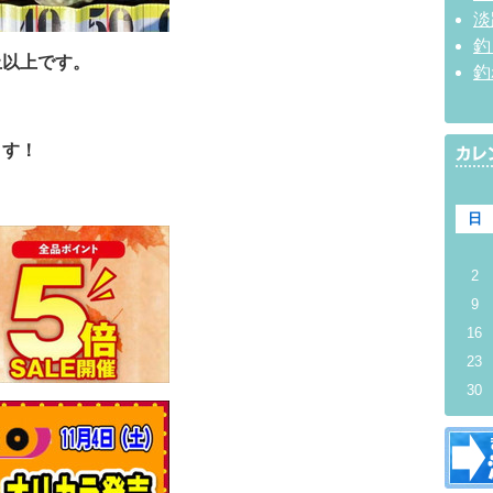
淡
釣
止以上です。
釣
ます！
日
2
9
16
23
30