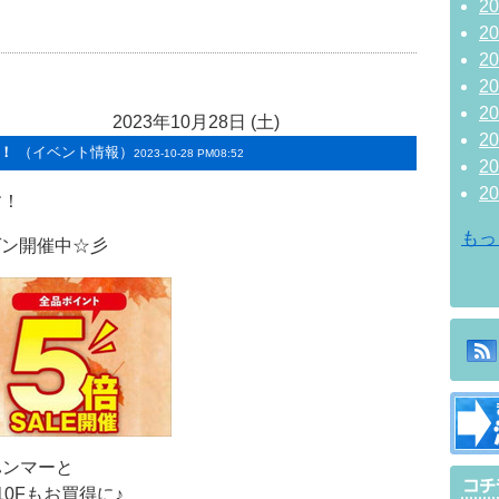
2
2
2
2
2
2023年10月28日 (土)
2
！
（イベント情報）
2023-10-28 PM08:52
2
2
す！
もっ
ゲン開催中☆彡
ハンマーと
0Fもお買得に♪