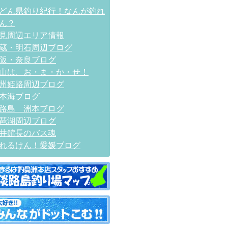
どん県釣り紀行！なんが釣れ
ん？
見周辺エリア情報
蔵・明石周辺ブログ
阪・奈良ブログ
山は、お・ま・か・せ！
州姫路周辺ブログ
本海ブログ
路島 洲本ブログ
琶湖周辺ブログ
井館長のバス魂
れるけん！愛媛ブログ