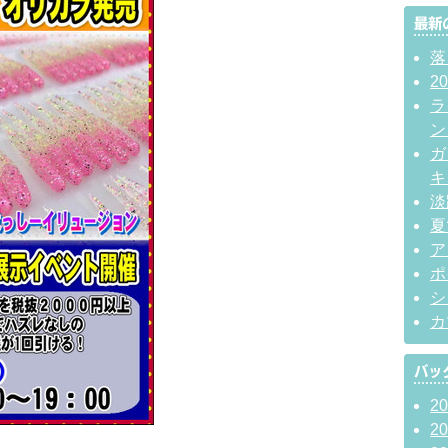
落
2
ラ
ン
ガ
キ
淡
夏
ア
ポ
シ
カ
2
2