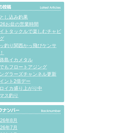
とし込み釣果
026お盆の営業時間
イトタックルで楽しむチャビ
グ
ッ釣り関西かっ飛びケンサ
！
路島イカメタル
でもフロートアジング
ングラーズチャンネル更新
イント2倍デー
ロイカ盛り上がり中
マス釣り
026年8月
026年7月