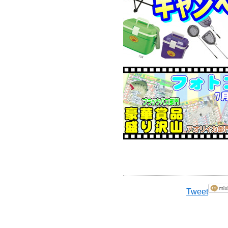
Tweet