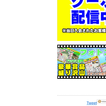
Tweet