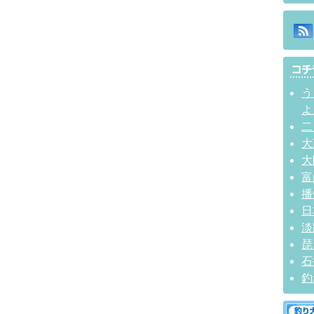
う
よ
二
大
大
富
播
日
淡
琵
石
釣