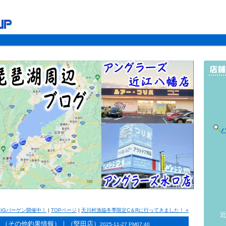
 BIGバーゲン開催中！
|
TOPページ
|
天川村漁協冬季限定C＆Rに行ってきました！ »
近
（その他釣果情報）｜（堅田店）
2025-11-27 PM07:40