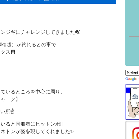
ンジギにチャレンジしてきました🫡
0kg超）が釣れるとの事で
クス🩻
は

いているところを中心に周り、
ジャーク】
い所☝️
いると同船者にヒットンボ‼️
タネトンが姿を現してくれました✨