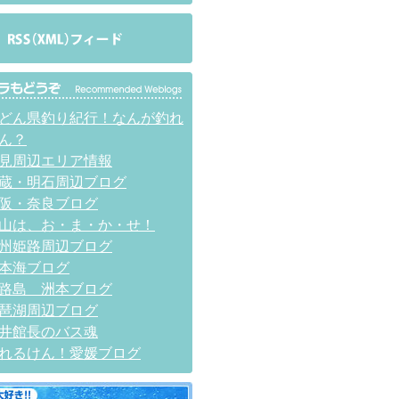
どん県釣り紀行！なんが釣れ
ん？
見周辺エリア情報
蔵・明石周辺ブログ
阪・奈良ブログ
山は、お・ま・か・せ！
州姫路周辺ブログ
本海ブログ
路島 洲本ブログ
琶湖周辺ブログ
井館長のバス魂
れるけん！愛媛ブログ