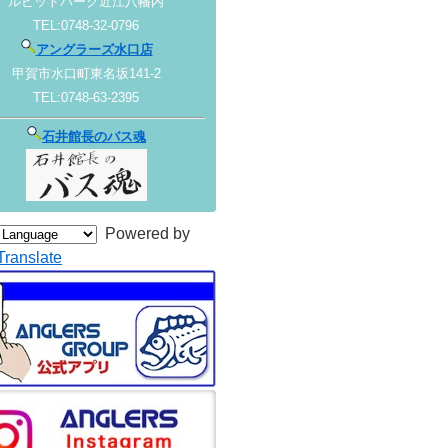
ルビットパーク近江八幡内
TEL:0748-32-0796
アングラーズ水口店
甲賀市水口町東名坂141-2
TEL:0748-63-2395
石井館長のバス魂
Powered by
Translate