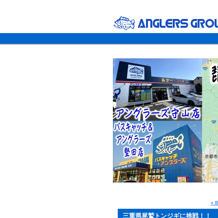
«
三重県尾鷲トンジギに挑戦！！