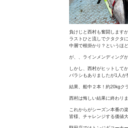
負けじと西村も奮闘します
ラストひと流しでクタクタ
中層で根掛かり？というほ
が、、ラインメンディングが
しかし、西村がヒットして
バラシもありましたが1人が無
結果、船中２本！約20kgク
西村は悔しい結果に終わリま
これからがシーズン本番の
皆様、チャレンジする価値大
堅田店ではトンジギコーナ