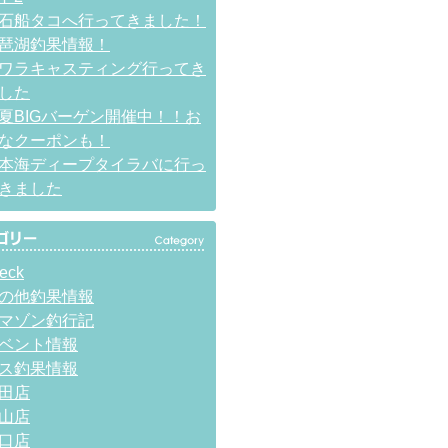
石船タコへ行ってきました！
琶湖釣果情報！
ワラキャスティング行ってき
した
夏BIGバーゲン開催中！！お
なクーポンも！
本海ディープタイラバに行っ
きました
eck
の他釣果情報
マゾン釣行記
ベント情報
ス釣果情報
田店
山店
口店