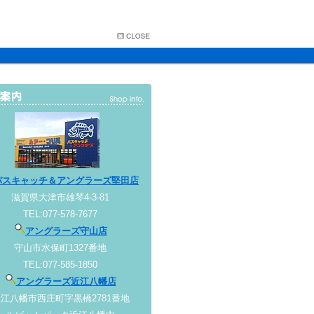
バスキャッチ＆アングラーズ堅田店
滋賀県大津市雄琴4-3-81
TEL:077-578-7677
アングラーズ守山店
守山市水保町1327番地
TEL:077-585-1850
アングラーズ近江八幡店
江八幡市西庄町字黒橋2781番地