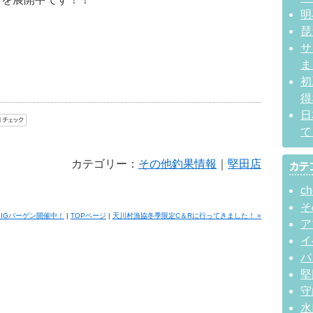
明
琵
サ
ま
初
得
日
て
カテゴリー：
その他釣果情報
｜
堅田店
ch
そ
 BIGバーゲン開催中！
|
TOPページ
|
天川村漁協冬季限定C＆Rに行ってきました！ »
ア
イ
バ
堅
守
水