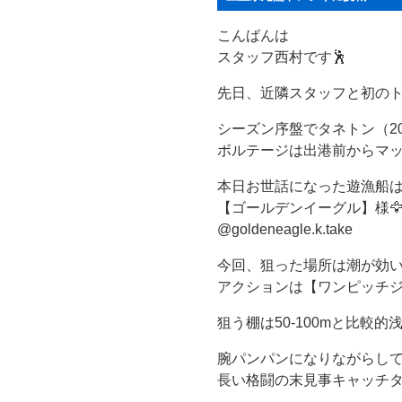
こんばんは
スタッフ西村です🕺
先日、近隣スタッフと初のト
シーズン序盤でタネトン（2
ボルテージは出港前からマッ
本日お世話になった遊漁船
【ゴールデンイーグル】様
@goldeneagle.k.take
今回、狙った場所は潮が効
アクションは【ワンピッチ
狙う棚は50-100mと比較的浅
腕パンパンになりながらして
長い格闘の末見事キャッチ