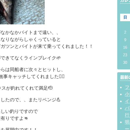
日
がなかなかバイトまで遠い、、
2
になりながらしゃくっていると
9
どガツンとバイトが来て乗ってくれました！！
16
23
できてなくラインブレイク🌱
30
からは同船者に次々とヒットし、
事キャッチしてくれました❤️‍🔥
フ
ラスが釣れてくれて満足🫡
小
したので、、またリベンジ💪
イ
バ
楽しい釣りですので
行
有りですよ👊
明
ー
ーを展開中です！！