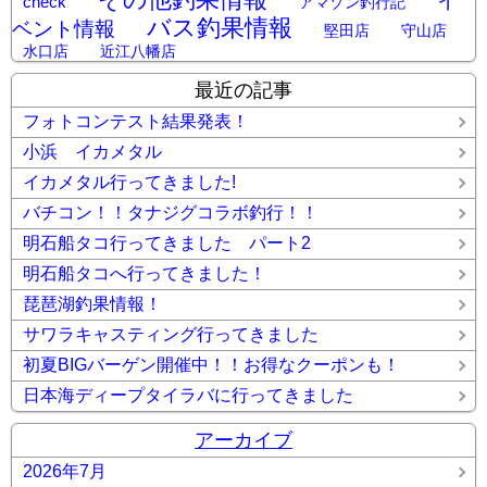
イ
check
アマゾン釣行記
バス釣果情報
ベント情報
堅田店
守山店
水口店
近江八幡店
最近の記事
フォトコンテスト結果発表！
小浜 イカメタル
イカメタル行ってきました!
バチコン！！タナジグコラボ釣行！！
明石船タコ行ってきました パート2
明石船タコへ行ってきました！
琵琶湖釣果情報！
サワラキャスティング行ってきました
初夏BIGバーゲン開催中！！お得なクーポンも！
日本海ディープタイラバに行ってきました
アーカイブ
2026年7月